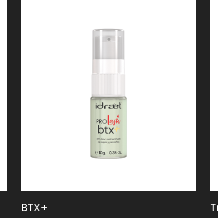
BTX+
T