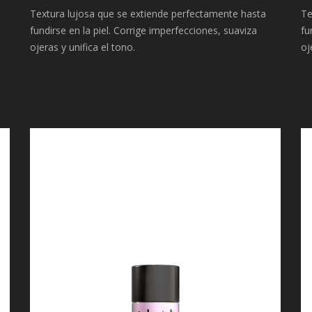
Textura lujosa que se extiende perfectamente hasta
Te
fundirse en la piel. Corrige imperfecciones, suaviza
fu
ojeras y unifica el tono.
oj