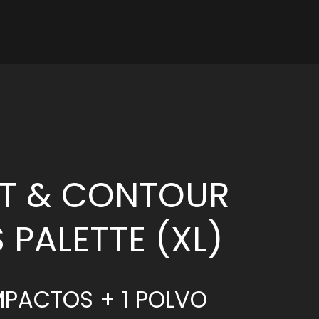
ake Up
HT & CONTOUR
PALETTE (XL)
PACTOS + 1 POLVO