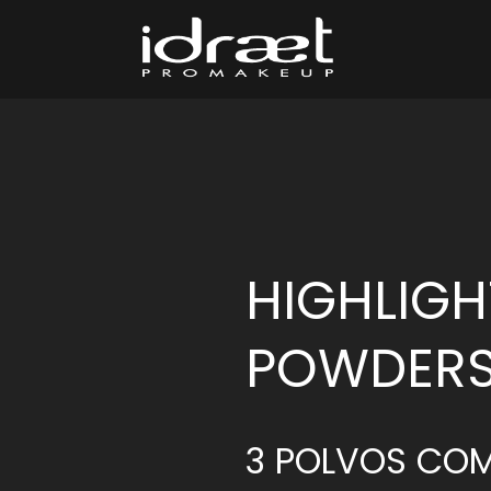
Idraet Pro M
Maquillaje Profesional
HIGHLIG
POWDERS 
3 POLVOS COM