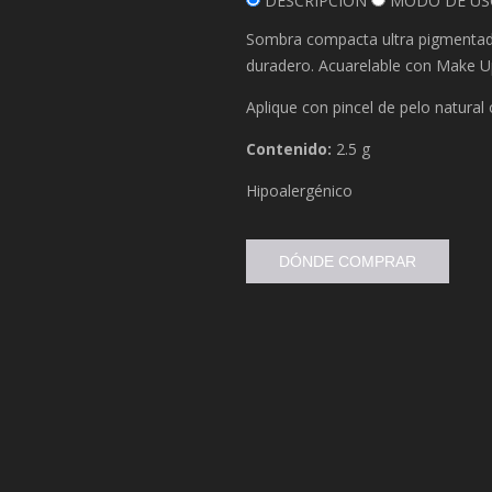
DESCRIPCIÓN
MODO DE US
Sombra compacta ultra pigmentada 
duradero. Acuarelable con Make Up 
Aplique con pincel de pelo natural
Contenido:
2.5 g
Hipoalergénico
DÓNDE COMPRAR